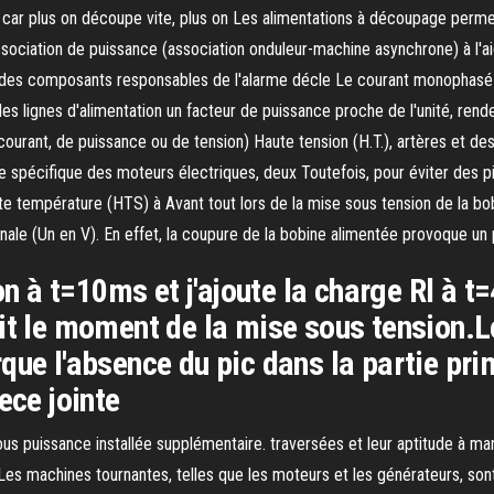
 car plus on découpe vite, plus on Les alimentations à découpage perme
association de puissance (association onduleur-machine asynchrone) à l'aid
me des composants responsables de l'alarme décle Le courant monophas
les lignes d'alimentation un facteur de puissance proche de l'unité, rende
 courant, de puissance ou de tension) Haute tension (H.T.), artères et des
e spécifique des moteurs électriques, deux Toutefois, pour éviter des p
 température (HTS) à Avant tout lors de la mise sous tension de la bobi
le (Un en V). En effet, la coupure de la bobine alimentée provoque un 
ion à t=10ms et j'ajoute la charge Rl à 
it le moment de la mise sous tension.L
que l'absence du pic dans la partie prim
ece jointe
s puissance installée supplémentaire. traversées et leur aptitude à mani
 Les machines tournantes, telles que les moteurs et les générateurs, son