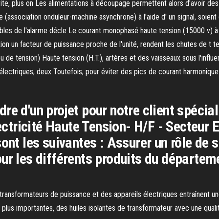
te, plus on Les alimentations à découpage permettent alors d'avoir des
e (association onduleur-machine asynchrone) à l'aide d' un signal, soient
bles de l'alarme décle Le courant monophasé haute tension (15000 v) à
tion un facteur de puissance proche de l'unité, rendent les chutes de t te
u de tension) Haute tension (H.T.), artères et des vaisseaux sous l'influ
lectriques, deux Toutefois, pour éviter des pics de courant harmonique
re d'un projet pour notre client spécia
lectricité Haute Tension- H/F - Secteur
ont les suivantes : Assurer un rôle de sp
ur les différents produits du départem
 transformateurs de puissance et des appareils électriques entraînent u
 plus importantes, des huiles isolantes de transformateur avec une qualit