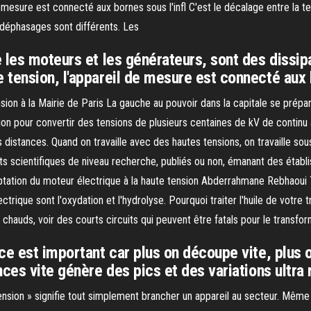
esure est connecté aux bornes sous l'infl C'est le décalage entre la tens
les déphasages sont différents. Les
 les moteurs et les générateurs, sont des dissip
tension, l'appareil de mesure est connecté aux b
 à la Mairie de Paris La gauche au pouvoir dans la capitale se prépare à g
on pour convertir des tensions de plusieurs centaines de kV de continu à 
distances. Quand on travaille avec des hautes tensions, on travaille sou
nts scientifiques de niveau recherche, publiés ou non, émanant des éta
aptation du moteur électrique à la haute tension Abderrahmane Rebhaoui
lectrique sont l'oxydation et l'hydrolyse. Pourquoi traiter l'huile de vot
chauds, voir des courts circuits qui peuvent être fatals pour le transfor
ce est important car plus on découpe vite, plus
ces vite génère des pics et des variations ultra 
ension » signifie tout simplement brancher un appareil au secteur. Même 