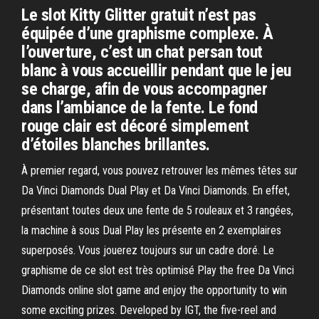
Le slot Kitty Glitter gratuit n’est pas
équipée d’une graphisme complexe. À
l’ouverture, c’est un chat persan tout
blanc à vous accueillir pendant que le jeu
se charge, afin de vous accompagner
dans l’ambiance de la fente. Le fond
rouge clair est décoré simplement
d’étoiles blanches brillantes.
À premier regard, vous pouvez retrouver les mêmes têtes sur
Da Vinci Diamonds Dual Play et Da Vinci Diamonds. En effet,
présentant toutes deux une fente de 5 rouleaux et 3 rangées,
la machine à sous Dual Play les présente en 2 exemplaires
superposés. Vous jouerez toujours sur un cadre doré. Le
graphisme de ce slot est très optimisé Play the free Da Vinci
Diamonds online slot game and enjoy the opportunity to win
some exciting prizes. Developed by IGT, the five-reel and