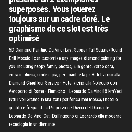
superposés. Vous jouerez
toujours sur un cadre doré. Le
graphisme de ce slot est très
optimisé
5D Diamond Painting Da Vinci Last Supper Full Square/Round
Drill Mosaic I can customize any images diamond painting for
you. including happy family photos, E la gente, verso sera,
entra in chiesa, umile e pia, per i canti e la pr Hotel vicino alla
Diamond Chauffeur Service · Hotel vicino alla Noleggio con
Aeroporto di Roma - Fiumicino - Leonardo Da Vinci18 kmVedi
tutti i voli Situato in una zona periferica mal messa, l hotel é
gestito e frequent La Proporzione Divina del Diamante
Leonardo Da Vinci Cut. Dall'ingegno di Leonardo alla moderna
tecnologia in un diamante