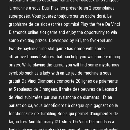
la machine à sous Dual Play les présente en 2 exemplaires
superposés. Vous jouerez toujours sur un cadre doré. Le
graphisme de ce slot est très optimisé Play the free Da Vinci
Diamonds online slot game and enjoy the opportunity to win
some exciting prizes. Developed by IGT, the five-reel and
twenty-payline online slot game has come with some
attractive bonus features that can help you win some exciting
prizes. While playing the game, you will find some mysterious
symbols such as a lady with an Le jeu de machine a sous
gratuit Da Vinci Diamonds comporte 20 lignes de paiements
et 5 rouleaux de 3 rangées, il traite des oeuvres de Leonard
de Vinci sublimées par une avalanche de diamants ! Et en
parlant de ça, vous bénéficierez à chaque spin gagnant de la
fonctionnalité de Tumbling Reels qui permet d’augmenter de
façon très And like many IGT slots, Da Vinci Diamonds is a
fairly high variance (high risk) so expect some mean streaks!