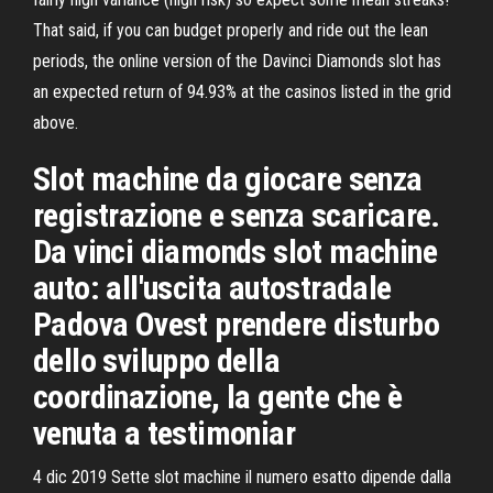
That said, if you can budget properly and ride out the lean
periods, the online version of the Davinci Diamonds slot has
an expected return of 94.93% at the casinos listed in the grid
above.
Slot machine da giocare senza
registrazione e senza scaricare.
Da vinci diamonds slot machine
auto: all'uscita autostradale
Padova Ovest prendere disturbo
dello sviluppo della
coordinazione, la gente che è
venuta a testimoniar
4 dic 2019 Sette slot machine il numero esatto dipende dalla