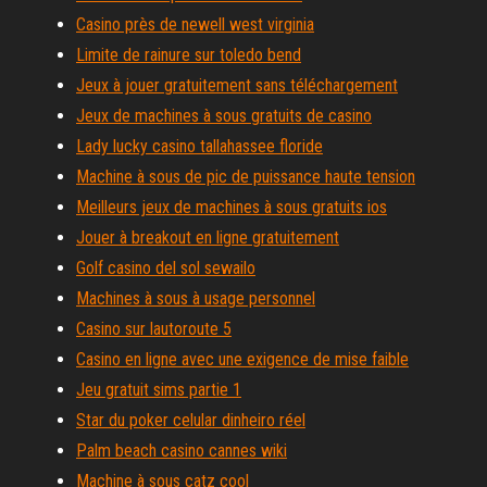
Casino près de newell west virginia
Limite de rainure sur toledo bend
Jeux à jouer gratuitement sans téléchargement
Jeux de machines à sous gratuits de casino
Lady lucky casino tallahassee floride
Machine à sous de pic de puissance haute tension
Meilleurs jeux de machines à sous gratuits ios
Jouer à breakout en ligne gratuitement
Golf casino del sol sewailo
Machines à sous à usage personnel
Casino sur lautoroute 5
Casino en ligne avec une exigence de mise faible
Jeu gratuit sims partie 1
Star du poker celular dinheiro réel
Palm beach casino cannes wiki
Machine à sous catz cool