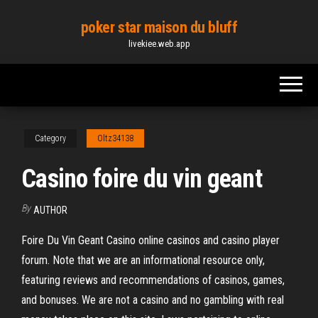
Skip
poker star maison du bluff
to
livekiee.web.app
the
content
Category
Oltz34138
Casino foire du vin geant
By
AUTHOR
Foire Du Vin Geant Casino online casinos and casino player
forum. Note that we are an informational resource only,
featuring reviews and recommendations of casinos, games,
and bonuses. We are not a casino and no gambling with real