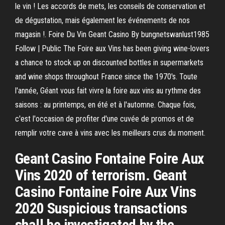
le vin ! Les accords de mets, les conseils de conservation et
de dégustation, mais également les événements de nos
magasin !. Foire Du Vin Geant Casino By bungnetswanlust1985
Follow | Public The Foire aux Vins has been giving wine-lovers
a chance to stock up on discounted bottles in supermarkets
and wine shops throughout France since the 1970's. Toute
l'année, Géant vous fait vivre la foire aux vins au rythme des
saisons : au printemps, en été et à l'automne. Chaque fois,
c'est l'occasion de profiter d'une cuvée de promos et de
remplir votre cave à vins avec les meilleurs crus du moment.
Geant Casino Fontaine Foire Aux
Vins 2020 of terrorism. Geant
Casino Fontaine Foire Aux Vins
2020 Suspicious transactions
shall be investigated by the