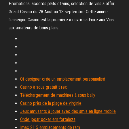
Promotions, accords plats et vins, sélection de vins à offrir..
Géant Casino du 28 Août au 13 septembre Cette année,
l'enseigne Casino est la première à ouvrir sa Foire aux Vins
aux amateurs de bons plans.
Qt designer crée un emplacement personnalisé
Casino à sous gratuit t rex
Téléchargement de machines à sous bally
Casino près de la plage de virginie
Jeux amusants à jouer avec des amis en ligne mobile
Onde jogar poker em fortaleza
Imac 21 5 emplacements de ram