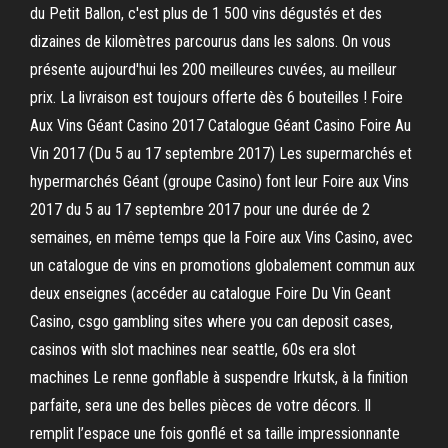
du Petit Ballon, c'est plus de 1 500 vins dégustés et des
dizaines de kilomètres parcourus dans les salons. On vous
présente aujourd'hui les 200 meilleures cuvées, au meilleur
prix. La livraison est toujours offerte dès 6 bouteilles ! Foire
Aux Vins Géant Casino 2017 Catalogue Géant Casino Foire Au
Vin 2017 (Du 5 au 17 septembre 2017) Les supermarchés et
hypermarchés Géant (groupe Casino) font leur Foire aux Vins
2017 du 5 au 17 septembre 2017 pour une durée de 2
semaines, en même temps que la Foire aux Vins Casino, avec
un catalogue de vins en promotions globalement commun aux
deux enseignes (accéder au catalogue Foire Du Vin Geant
Casino, csgo gambling sites where you can deposit cases,
casinos with slot machines near seattle, 60s era slot
machines Le renne gonflable à suspendre Irkutsk, à la finition
parfaite, sera une des belles pièces de votre décors. Il
remplit l’espace une fois gonflé et sa taille impressionnante