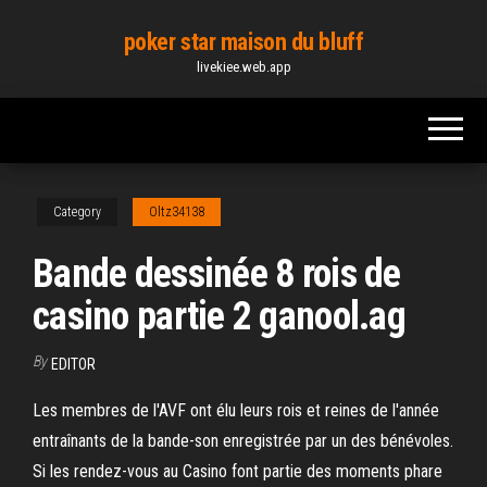
Skip
poker star maison du bluff
to
livekiee.web.app
the
content
Category
Oltz34138
Bande dessinée 8 rois de
casino partie 2 ganool.ag
By
EDITOR
Les membres de l'AVF ont élu leurs rois et reines de l'année
entraînants de la bande-son enregistrée par un des bénévoles.
Si les rendez-vous au Casino font partie des moments phare