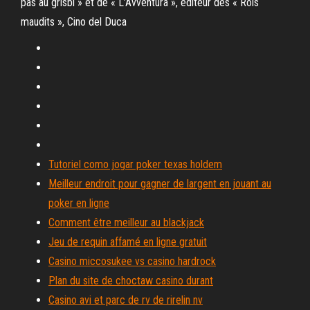
pas au grisbi » et de « L’Avventura », éditeur des « Rois
maudits », Cino del Duca
Tutoriel como jogar poker texas holdem
Meilleur endroit pour gagner de largent en jouant au
poker en ligne
Comment être meilleur au blackjack
Jeu de requin affamé en ligne gratuit
Casino miccosukee vs casino hardrock
Plan du site de choctaw casino durant
Casino avi et parc de rv de rirelin nv