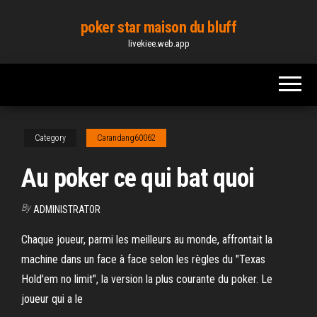
Skip
poker star maison du bluff
to
livekiee.web.app
the
content
Category
Carandang60062
Au poker ce qui bat quoi
By
ADMINISTRATOR
Chaque joueur, parmi les meilleurs au monde, affrontait la
machine dans un face à face selon les règles du "Texas
Hold'em no limit", la version la plus courante du poker. Le
joueur qui a le