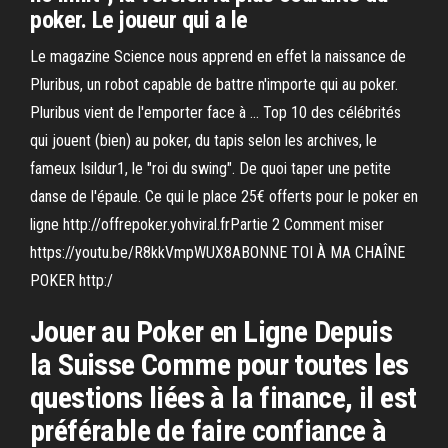
poker. Le joueur qui a le
Le magazine Science nous apprend en effet la naissance de
Pluribus, un robot capable de battre n'importe qui au poker.
Pluribus vient de l'emporter face à … Top 10 des célébrités
qui jouent (bien) au poker, du tapis selon les archives, le
fameux Isildur1, le "roi du swing". De quoi taper une petite
danse de l'épaule. Ce qui le place 25€ offerts pour le poker en
ligne http://offrepoker.yohviral.frPartie 2 Comment miser
https://youtu.be/R8kkVmpWUX8ABONNE TOI À MA CHAÎNE
POKER http:/
Jouer au Poker en Ligne Depuis
la Suisse Comme pour toutes les
questions liées à la finance, il est
préférable de faire confiance à