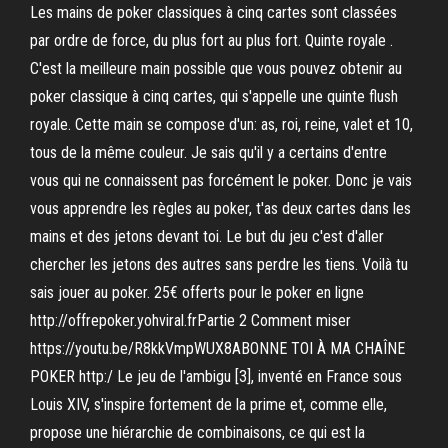
Les mains de poker classiques à cinq cartes sont classées
par ordre de force, du plus fort au plus fort. Quinte royale .
C'est la meilleure main possible que vous pouvez obtenir au
poker classique à cinq cartes, qui s'appelle une quinte flush
royale. Cette main se compose d'un: as, roi, reine, valet et 10,
tous de la même couleur. Je sais qu'il y a certains d'entre
vous qui ne connaissent pas forcément le poker. Donc je vais
vous apprendre les règles au poker, t'as deux cartes dans les
mains et des jetons devant toi. Le but du jeu c'est d'aller
chercher les jetons des autres sans perdre les tiens. Voilà tu
sais jouer au poker. 25€ offerts pour le poker en ligne
http://offrepoker.yohviral.frPartie 2 Comment miser
https://youtu.be/R8kkVmpWUX8ABONNE TOI À MA CHAÎNE
POKER http:/ Le jeu de l'ambigu [3], inventé en France sous
Louis XIV, s'inspire fortement de la prime et, comme elle,
propose une hiérarchie de combinaisons, ce qui est la