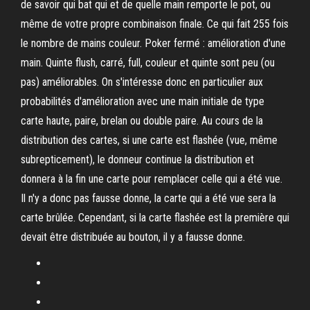
de savoir qui bat qui et de quelle main remporte le pot, ou
même de votre propre combinaison finale. Ce qui fait 255 fois
le nombre de mains couleur. Poker fermé : amélioration d'une
main. Quinte flush, carré, full, couleur et quinte sont peu (ou
pas) améliorables. On s'intéresse donc en particulier aux
probabilités d'amélioration avec une main initiale de type
carte haute, paire, brelan ou double paire. Au cours de la
distribution des cartes, si une carte est flashée (vue, même
subrepticement), le donneur continue la distribution et
donnera à la fin une carte pour remplacer celle qui a été vue.
Il n'y a donc pas fausse donne, la carte qui a été vue sera la
carte brûlée. Cependant, si la carte flashée est la première qui
devait être distribuée au bouton, il y a fausse donne.